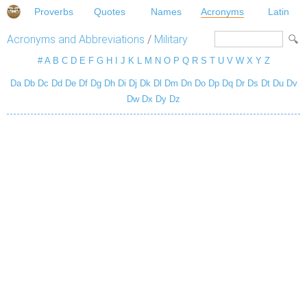
Proverbs
Quotes
Names
Acronyms
Latin
Acronyms and Abbreviations
/
Military
#
A
B
C
D
E
F
G
H
I
J
K
L
M
N
O
P
Q
R
S
T
U
V
W
X
Y
Z
Da
Db
Dc
Dd
De
Df
Dg
Dh
Di
Dj
Dk
Dl
Dm
Dn
Do
Dp
Dq
Dr
Ds
Dt
Du
Dv
Dw
Dx
Dy
Dz