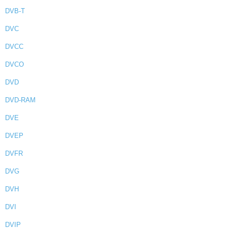
DVB-T
DVC
DVCC
DVCO
DVD
DVD-RAM
DVE
DVEP
DVFR
DVG
DVH
DVI
DVIP