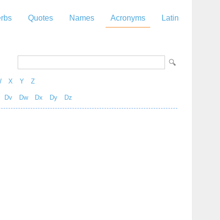
rbs
Quotes
Names
Acronyms
Latin
W
X
Y
Z
Dv
Dw
Dx
Dy
Dz