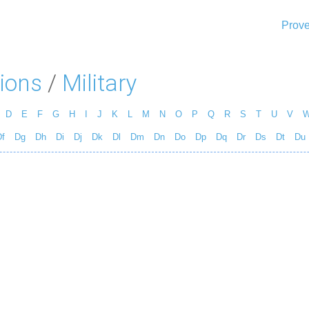
Prove
ions
/
Military
D
E
F
G
H
I
J
K
L
M
N
O
P
Q
R
S
T
U
V
f
Dg
Dh
Di
Dj
Dk
Dl
Dm
Dn
Do
Dp
Dq
Dr
Ds
Dt
Du