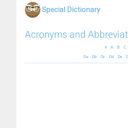
Special Dictionary
Acronyms and Abbreviat
#
A
B
C
Da
Db
Dc
Dd
De
D