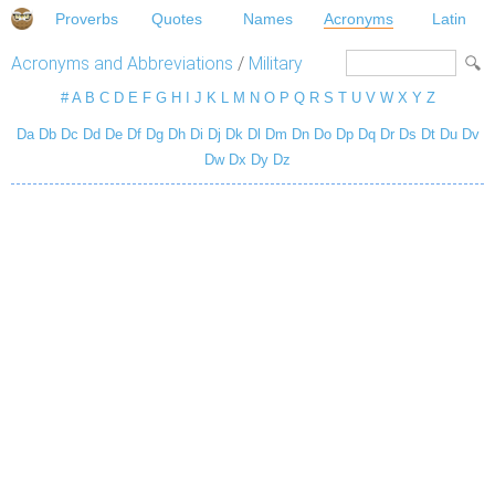
Proverbs
Quotes
Names
Acronyms
Latin
Acronyms and Abbreviations
/
Military
#
A
B
C
D
E
F
G
H
I
J
K
L
M
N
O
P
Q
R
S
T
U
V
W
X
Y
Z
Da
Db
Dc
Dd
De
Df
Dg
Dh
Di
Dj
Dk
Dl
Dm
Dn
Do
Dp
Dq
Dr
Ds
Dt
Du
Dv
Dw
Dx
Dy
Dz