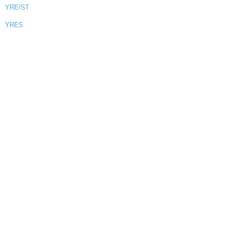
YRE/ST
YRES