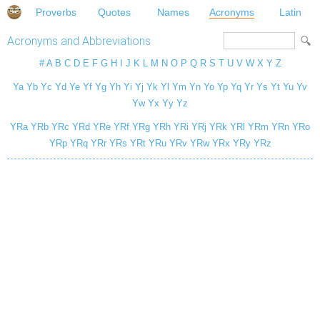
Proverbs
Quotes
Names
Acronyms
Latin
Acronyms and Abbreviations
#
A
B
C
D
E
F
G
H
I
J
K
L
M
N
O
P
Q
R
S
T
U
V
W
X
Y
Z
Ya
Yb
Yc
Yd
Ye
Yf
Yg
Yh
Yi
Yj
Yk
Yl
Ym
Yn
Yo
Yp
Yq
Yr
Ys
Yt
Yu
Yv
Yw
Yx
Yy
Yz
YRa
YRb
YRc
YRd
YRe
YRf
YRg
YRh
YRi
YRj
YRk
YRl
YRm
YRn
YRo
YRp
YRq
YRr
YRs
YRt
YRu
YRv
YRw
YRx
YRy
YRz