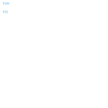
YGH
YGI