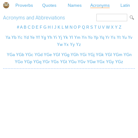
Proverbs
Quotes
Names
Acronyms
Latin
Acronyms and Abbreviations
#
A
B
C
D
E
F
G
H
I
J
K
L
M
N
O
P
Q
R
S
T
U
V
W
X
Y
Z
Ya
Yb
Yc
Yd
Ye
Yf
Yg
Yh
Yi
Yj
Yk
Yl
Ym
Yn
Yo
Yp
Yq
Yr
Ys
Yt
Yu
Yv
Yw
Yx
Yy
Yz
YGa
YGb
YGc
YGd
YGe
YGf
YGg
YGh
YGi
YGj
YGk
YGl
YGm
YGn
YGo
YGp
YGq
YGr
YGs
YGt
YGu
YGv
YGw
YGx
YGy
YGz