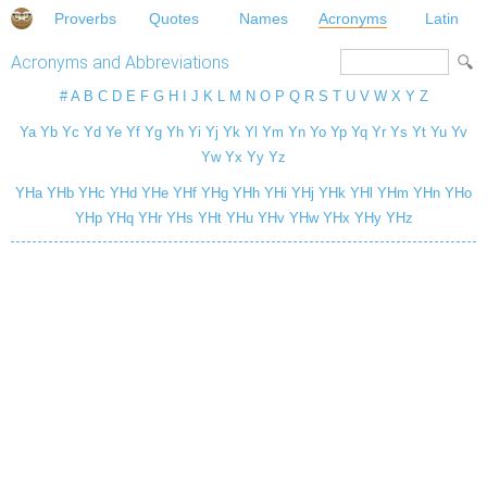
Proverbs
Quotes
Names
Acronyms
Latin
Acronyms and Abbreviations
#
A
B
C
D
E
F
G
H
I
J
K
L
M
N
O
P
Q
R
S
T
U
V
W
X
Y
Z
Ya
Yb
Yc
Yd
Ye
Yf
Yg
Yh
Yi
Yj
Yk
Yl
Ym
Yn
Yo
Yp
Yq
Yr
Ys
Yt
Yu
Yv
Yw
Yx
Yy
Yz
YHa
YHb
YHc
YHd
YHe
YHf
YHg
YHh
YHi
YHj
YHk
YHl
YHm
YHn
YHo
YHp
YHq
YHr
YHs
YHt
YHu
YHv
YHw
YHx
YHy
YHz