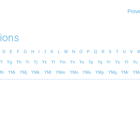
Prove
ions
D
E
F
G
H
I
J
K
L
M
N
O
P
Q
R
S
T
U
V
Yf
Yg
Yh
Yi
Yj
Yk
Yl
Ym
Yn
Yo
Yp
Yq
Yr
Ys
Yt
Yu
Mh
YMi
YMj
YMk
YMl
YMm
YMn
YMo
YMp
YMq
YMr
YM