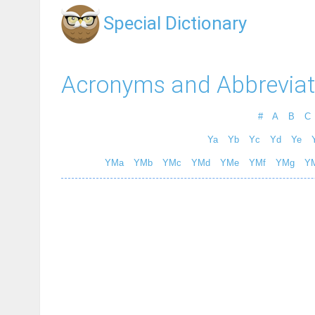
Special Dictionary
Acronyms and Abbreviat
#
A
B
C
Ya
Yb
Yc
Yd
Ye
YMa
YMb
YMc
YMd
YMe
YMf
YMg
Y