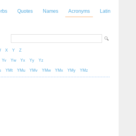
rbs
Quotes
Names
Acronyms
Latin
W
X
Y
Z
Yv
Yw
Yx
Yy
Yz
s
YMt
YMu
YMv
YMw
YMx
YMy
YMz