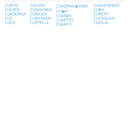
CURTIS
CULVER
CUAUHTEMOC
CUADRAG�SIMO
CULVER
CUNOVINDA
CUBA
CU�N
CUADONGA
CURIOUS
CUBERT
CUANAIC
CUC
CURSTAIDH
CUCHULAIN
CUARTIO
CUCA
CUSTELLE
CUCILIA
CUARTO