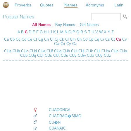
Proverbs
Quotes
Names
Acronyms
Latin
Popular Names
All Names
::
Boy Names
::
Girl Names
A
B
C
D
E
F
G
H
I
J
K
L
M
N
O
P
Q
R
S
T
U
V
W
X
Y
Z
Ca
Cb
Cc
Cd
Ce
Cf
Cg
Ch
Ci
Cj
Ck
Cl
Cm
Cn
Co
Cp
Cq
Cr
Cs
Ct
Cu
Cv
Cw
Cx
Cy
Cz
CUa
CUb
CUc
CUd
CUe
CUf
CUg
CUh
CUi
CUj
CUk
CUl
CUm
CUn
CUo
CUp
CUq
CUr
CUs
CUt
CUu
CUv
CUw
CUx
CUy
CUz
CUADONGA
CUADRAG�SIMO
CU�N
CUANAIC