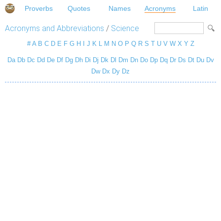
Proverbs
Quotes
Names
Acronyms
Latin
Acronyms and Abbreviations
/
Science
#
A
B
C
D
E
F
G
H
I
J
K
L
M
N
O
P
Q
R
S
T
U
V
W
X
Y
Z
Da
Db
Dc
Dd
De
Df
Dg
Dh
Di
Dj
Dk
Dl
Dm
Dn
Do
Dp
Dq
Dr
Ds
Dt
Du
Dv
Dw
Dx
Dy
Dz