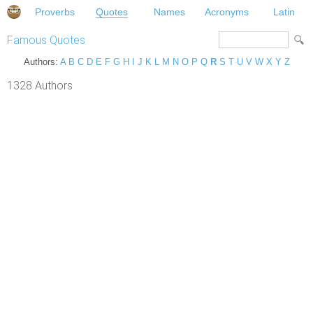
Proverbs
Quotes
Names
Acronyms
Latin
Famous Quotes
Authors:
A
B
C
D
E
F
G
H
I
J
K
L
M
N
O
P
Q
R
S
T
U
V
W
X
Y
Z
1328 Authors