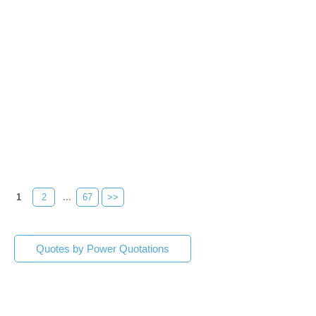
1
2
...
67
>>
Quotes by Power Quotations