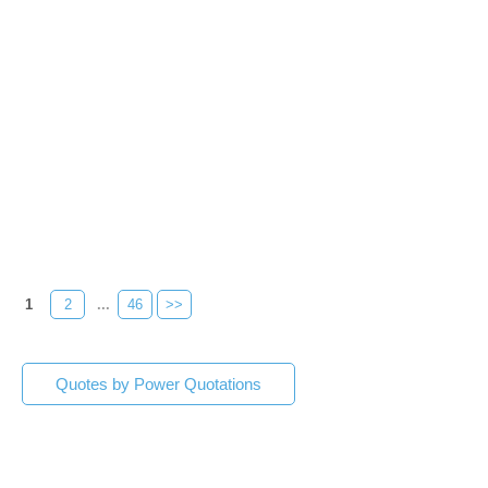
1
2
...
46
>>
Quotes by Power Quotations