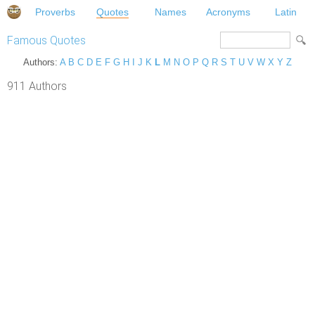
Proverbs
Quotes
Names
Acronyms
Latin
Famous Quotes
Authors:
A
B
C
D
E
F
G
H
I
J
K
L
M
N
O
P
Q
R
S
T
U
V
W
X
Y
Z
911 Authors