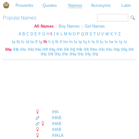
Proverbs
Quotes
Names
Acronyms
Latin
Popular Names
All Names
::
Boy Names
::
Girl Names
A
B
C
D
E
F
G
H
I
J
K
L
M
N
O
P
Q
R
S
T
U
V
W
X
Y
Z
Ia
Ib
Ic
Id
Ie
If
Ig
Ih
Ii
Ij
Ik
Il
Im
In
Io
Ip
Iq
Ir
Is
It
Iu
Iv
Iw
Ix
Iy
Iz
IHa
IHb
IHc
IHd
IHe
IHf
IHg
IHh
IHi
IHj
IHk
IHl
IHm
IHn
IHo
IHp
IHq
IHr
IHs
IHt
IHu
IHv
IHw
IHx
IHy
IHz
IHA
IHAB
IHAB
IHAB
IHALA