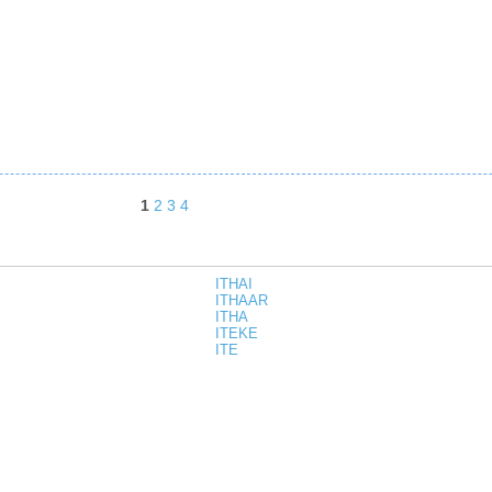
1
2
3
4
ITHAI
ITHAAR
ITHA
ITEKE
ITE