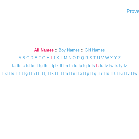
Prove
All Names
::
Boy Names
::
Girl Names
A
B
C
D
E
F
G
H
I
J
K
L
M
N
O
P
Q
R
S
T
U
V
W
X
Y
Z
Ia
Ib
Ic
Id
Ie
If
Ig
Ih
Ii
Ij
Ik
Il
Im
In
Io
Ip
Iq
Ir
Is
It
Iu
Iv
Iw
Ix
Iy
Iz
c
ITd
ITe
ITf
ITg
ITh
ITi
ITj
ITk
ITl
ITm
ITn
ITo
ITp
ITq
ITr
ITs
ITt
ITu
ITv
ITw