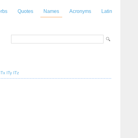
rbs
Quotes
Names
Acronyms
Latin
ITx
ITy
ITz