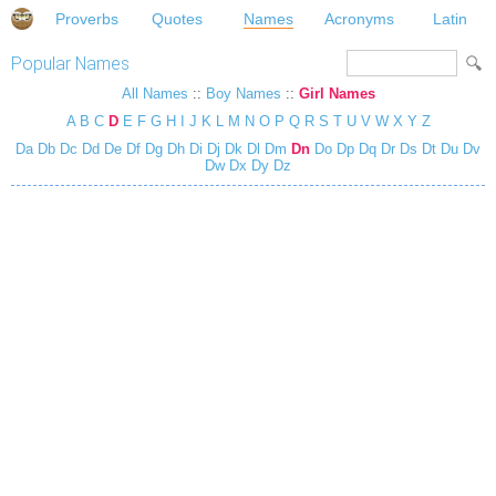
Proverbs
Quotes
Names
Acronyms
Latin
Popular Names
All Names
::
Boy Names
::
Girl Names
A
B
C
D
E
F
G
H
I
J
K
L
M
N
O
P
Q
R
S
T
U
V
W
X
Y
Z
Da
Db
Dc
Dd
De
Df
Dg
Dh
Di
Dj
Dk
Dl
Dm
Dn
Do
Dp
Dq
Dr
Ds
Dt
Du
Dv
Dw
Dx
Dy
Dz