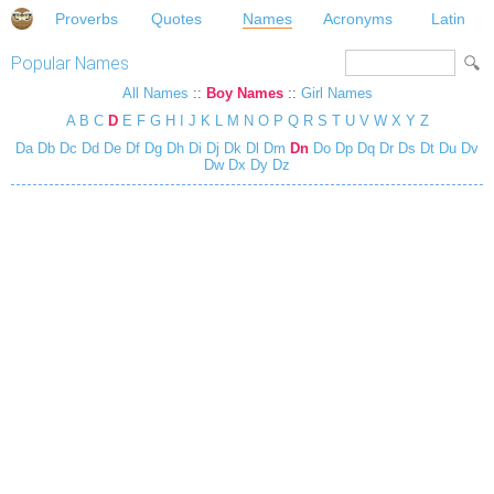
Proverbs
Quotes
Names
Acronyms
Latin
Popular Names
All Names
::
Boy Names
::
Girl Names
A
B
C
D
E
F
G
H
I
J
K
L
M
N
O
P
Q
R
S
T
U
V
W
X
Y
Z
Da
Db
Dc
Dd
De
Df
Dg
Dh
Di
Dj
Dk
Dl
Dm
Dn
Do
Dp
Dq
Dr
Ds
Dt
Du
Dv
Dw
Dx
Dy
Dz