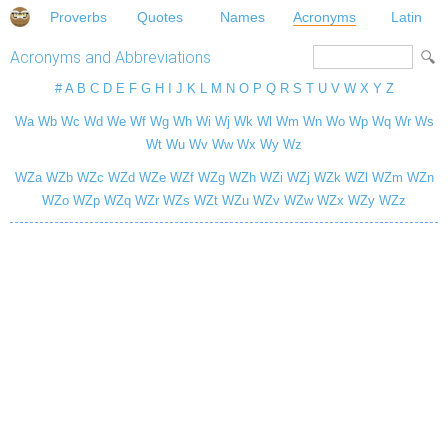
Proverbs
Quotes
Names
Acronyms
Latin
Acronyms and Abbreviations
#
A
B
C
D
E
F
G
H
I
J
K
L
M
N
O
P
Q
R
S
T
U
V
W
X
Y
Z
Wa
Wb
Wc
Wd
We
Wf
Wg
Wh
Wi
Wj
Wk
Wl
Wm
Wn
Wo
Wp
Wq
Wr
Ws
Wt
Wu
Wv
Ww
Wx
Wy
Wz
WZa
WZb
WZc
WZd
WZe
WZf
WZg
WZh
WZi
WZj
WZk
WZl
WZm
WZn
WZo
WZp
WZq
WZr
WZs
WZt
WZu
WZv
WZw
WZx
WZy
WZz