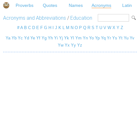
Proverbs
Quotes
Names
Acronyms
Latin
Acronyms and Abbreviations
/
Education
#
A
B
C
D
E
F
G
H
I
J
K
L
M
N
O
P
Q
R
S
T
U
V
W
X
Y
Z
Ya
Yb
Yc
Yd
Ye
Yf
Yg
Yh
Yi
Yj
Yk
Yl
Ym
Yn
Yo
Yp
Yq
Yr
Ys
Yt
Yu
Yv
Yw
Yx
Yy
Yz