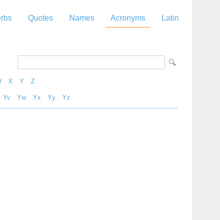
rbs
Quotes
Names
Acronyms
Latin
W
X
Y
Z
Yv
Yw
Yx
Yy
Yz