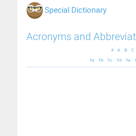
Special Dictionary
Acronyms and Abbreviat
#
A
B
C
Ya
Yb
Yc
Yd
Ye