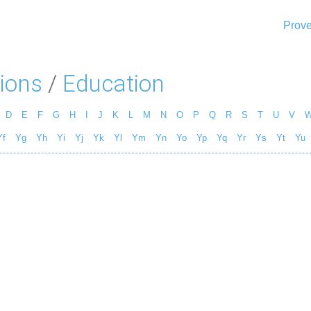
Prove
ions
/
Education
D
E
F
G
H
I
J
K
L
M
N
O
P
Q
R
S
T
U
V
Yf
Yg
Yh
Yi
Yj
Yk
Yl
Ym
Yn
Yo
Yp
Yq
Yr
Ys
Yt
Yu