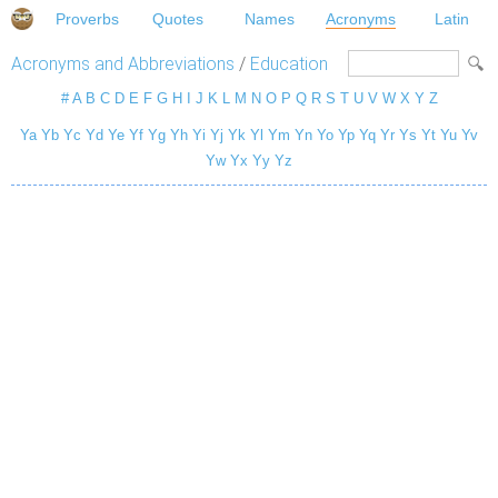
Proverbs
Quotes
Names
Acronyms
Latin
Acronyms and Abbreviations
/
Education
#
A
B
C
D
E
F
G
H
I
J
K
L
M
N
O
P
Q
R
S
T
U
V
W
X
Y
Z
Ya
Yb
Yc
Yd
Ye
Yf
Yg
Yh
Yi
Yj
Yk
Yl
Ym
Yn
Yo
Yp
Yq
Yr
Ys
Yt
Yu
Yv
Yw
Yx
Yy
Yz