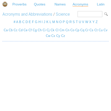
Proverbs
Quotes
Names
Acronyms
Latin
Acronyms and Abbreviations
/
Science
#
A
B
C
D
E
F
G
H
I
J
K
L
M
N
O
P
Q
R
S
T
U
V
W
X
Y
Z
Ca
Cb
Cc
Cd
Ce
Cf
Cg
Ch
Ci
Cj
Ck
Cl
Cm
Cn
Co
Cp
Cq
Cr
Cs
Ct
Cu
Cv
Cw
Cx
Cy
Cz