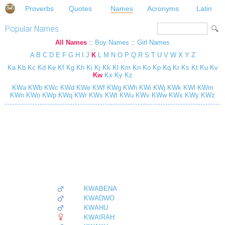
Proverbs
Quotes
Names
Acronyms
Latin
Popular Names
All Names
::
Boy Names
::
Girl Names
A
B
C
D
E
F
G
H
I
J
K
L
M
N
O
P
Q
R
S
T
U
V
W
X
Y
Z
Ka
Kb
Kc
Kd
Ke
Kf
Kg
Kh
Ki
Kj
Kk
Kl
Km
Kn
Ko
Kp
Kq
Kr
Ks
Kt
Ku
Kv
Kw
Kx
Ky
Kz
KWa
KWb
KWc
KWd
KWe
KWf
KWg
KWh
KWi
KWj
KWk
KWl
KWm
KWn
KWo
KWp
KWq
KWr
KWs
KWt
KWu
KWv
KWw
KWx
KWy
KWz
KWABENA
KWADWO
KWAHU
KWAIRAH