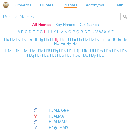
Proverbs
Quotes
Names
Acronyms
Latin
Popular Names
All Names
::
Boy Names
::
Girl Names
A
B
C
D
E
F
G
H
I
J
K
L
M
N
O
P
Q
R
S
T
U
V
W
X
Y
Z
Ha
Hb
Hc
Hd
He
Hf
Hg
Hh
Hi
Hj
Hk
Hl
Hm
Hn
Ho
Hp
Hq
Hr
Hs
Ht
Hu
Hv
Hw
Hx
Hy
Hz
HJa
HJb
HJc
HJd
HJe
HJf
HJg
HJh
HJi
HJj
HJk
HJl
HJm
HJn
HJo
HJp
HJq
HJr
HJs
HJt
HJu
HJv
HJw
HJx
HJy
HJz
HJALLK�R
HJALMA
HJALMAR
HJ�LMAR