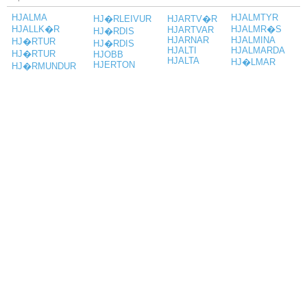
HJALMA
HJALMTYR
HJ�RLEIVUR
HJARTV�R
HJALLK�R
HJALMR�S
HJARTVAR
HJ�RDIS
HJARNAR
HJALMINA
HJ�RTUR
HJ�RDIS
HJALTI
HJALMARDA
HJ�RTUR
HJOBB
HJALTA
HJ�LMAR
HJERTON
HJ�RMUNDUR