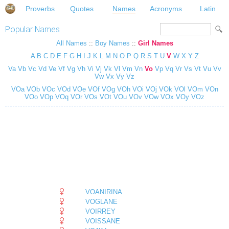
Proverbs
Quotes
Names
Acronyms
Latin
Popular Names
All Names
::
Boy Names
::
Girl Names
A
B
C
D
E
F
G
H
I
J
K
L
M
N
O
P
Q
R
S
T
U
V
W
X
Y
Z
Va
Vb
Vc
Vd
Ve
Vf
Vg
Vh
Vi
Vj
Vk
Vl
Vm
Vn
Vo
Vp
Vq
Vr
Vs
Vt
Vu
Vv
Vw
Vx
Vy
Vz
VOa
VOb
VOc
VOd
VOe
VOf
VOg
VOh
VOi
VOj
VOk
VOl
VOm
VOn
VOo
VOp
VOq
VOr
VOs
VOt
VOu
VOv
VOw
VOx
VOy
VOz
VOANIRINA
VOGLANE
VOIRREY
VOISSANE