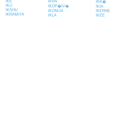
IKE
IKRA
IKK�
IKU
IKOP�IV�
IKIA
IKSHU
IKONIJA
IKERNE
IKRAMIYA
IKLA
IKEE