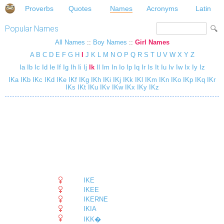
Proverbs
Quotes
Names
Acronyms
Latin
Popular Names
All Names
::
Boy Names
::
Girl Names
A
B
C
D
E
F
G
H
I
J
K
L
M
N
O
P
Q
R
S
T
U
V
W
X
Y
Z
Ia
Ib
Ic
Id
Ie
If
Ig
Ih
Ii
Ij
Ik
Il
Im
In
Io
Ip
Iq
Ir
Is
It
Iu
Iv
Iw
Ix
Iy
Iz
IKa
IKb
IKc
IKd
IKe
IKf
IKg
IKh
IKi
IKj
IKk
IKl
IKm
IKn
IKo
IKp
IKq
IKr
IKs
IKt
IKu
IKv
IKw
IKx
IKy
IKz
IKE
IKEE
IKERNE
IKIA
IKK�