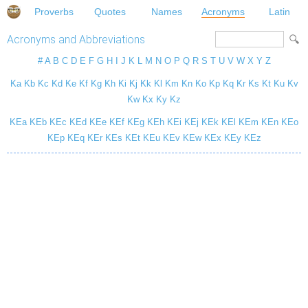
Proverbs
Quotes
Names
Acronyms
Latin
Acronyms and Abbreviations
#
A
B
C
D
E
F
G
H
I
J
K
L
M
N
O
P
Q
R
S
T
U
V
W
X
Y
Z
Ka
Kb
Kc
Kd
Ke
Kf
Kg
Kh
Ki
Kj
Kk
Kl
Km
Kn
Ko
Kp
Kq
Kr
Ks
Kt
Ku
Kv
Kw
Kx
Ky
Kz
KEa
KEb
KEc
KEd
KEe
KEf
KEg
KEh
KEi
KEj
KEk
KEl
KEm
KEn
KEo
KEp
KEq
KEr
KEs
KEt
KEu
KEv
KEw
KEx
KEy
KEz