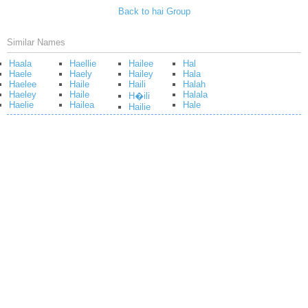
Back to hai Group
Similar Names
Haala
Haellie
Hailee
Hal
Haele
Haely
Hailey
Hala
Haelee
Haile
Haili
Halah
Haeley
Haile
Halala
H�ili
Haelie
Hailea
Hale
Hailie