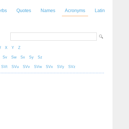
rbs
Quotes
Names
Acronyms
Latin
W
X
Y
Z
Sv
Sw
Sx
Sy
Sz
SVt
SVu
SVv
SVw
SVx
SVy
SVz