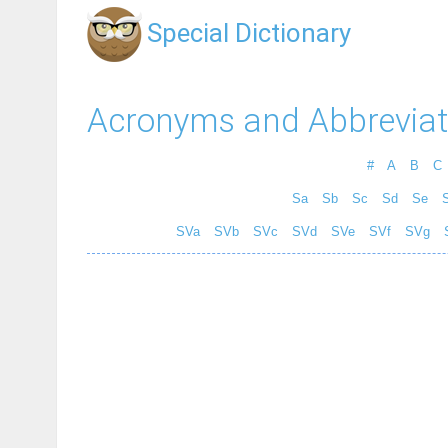
Special Dictionary
Acronyms and Abbreviat
#
A
B
C
Sa
Sb
Sc
Sd
Se
S
SVa
SVb
SVc
SVd
SVe
SVf
SVg