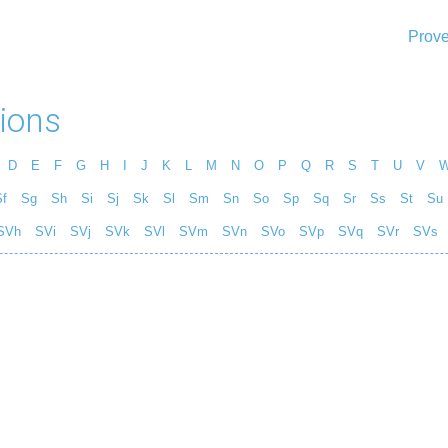
Prove
ions
D
E
F
G
H
I
J
K
L
M
N
O
P
Q
R
S
T
U
V
f
Sg
Sh
Si
Sj
Sk
Sl
Sm
Sn
So
Sp
Sq
Sr
Ss
St
Su
SVh
SVi
SVj
SVk
SVl
SVm
SVn
SVo
SVp
SVq
SVr
SVs