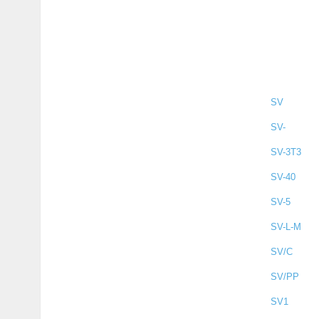
SV
SV-
SV-3T3
SV-40
SV-5
SV-L-M
SV/C
SV/PP
SV1