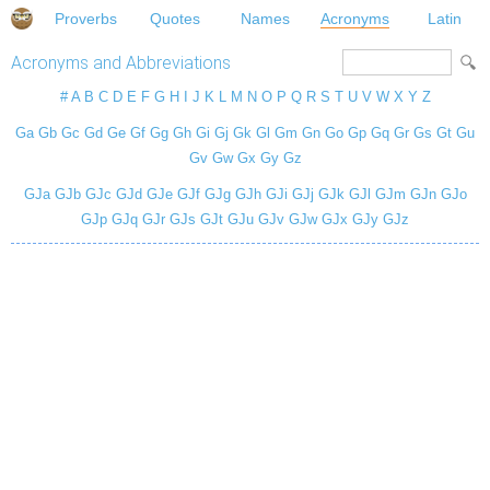
Proverbs
Quotes
Names
Acronyms
Latin
Acronyms and Abbreviations
#
A
B
C
D
E
F
G
H
I
J
K
L
M
N
O
P
Q
R
S
T
U
V
W
X
Y
Z
Ga
Gb
Gc
Gd
Ge
Gf
Gg
Gh
Gi
Gj
Gk
Gl
Gm
Gn
Go
Gp
Gq
Gr
Gs
Gt
Gu
Gv
Gw
Gx
Gy
Gz
GJa
GJb
GJc
GJd
GJe
GJf
GJg
GJh
GJi
GJj
GJk
GJl
GJm
GJn
GJo
GJp
GJq
GJr
GJs
GJt
GJu
GJv
GJw
GJx
GJy
GJz