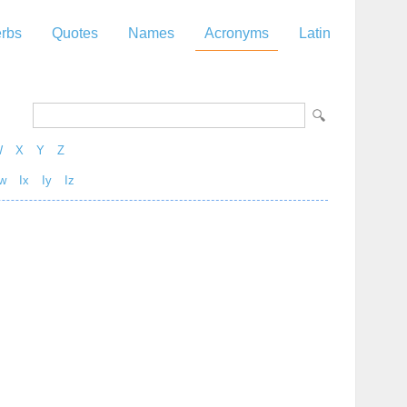
rbs
Quotes
Names
Acronyms
Latin
W
X
Y
Z
w
Ix
Iy
Iz