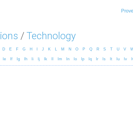
Prove
ions
/
Technology
D
E
F
G
H
I
J
K
L
M
N
O
P
Q
R
S
T
U
V
Ie
If
Ig
Ih
Ii
Ij
Ik
Il
Im
In
Io
Ip
Iq
Ir
Is
It
Iu
Iv
I