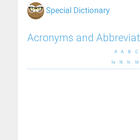
Special Dictionary
Acronyms and Abbreviat
#
A
B
C
Ia
Ib
Ic
Id