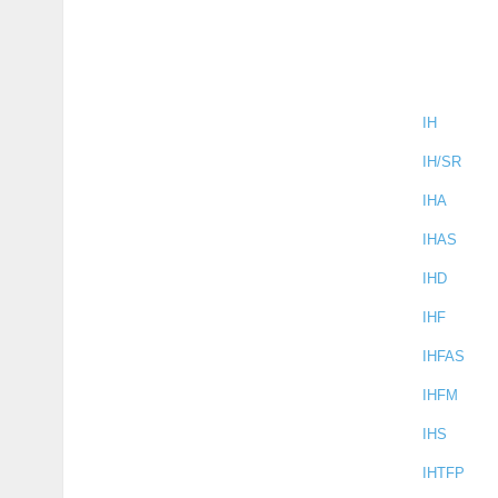
IH
IH/SR
IHA
IHAS
IHD
IHF
IHFAS
IHFM
IHS
IHTFP